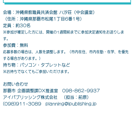
会場：沖縄県教職員共済会館 ⼋汐荘（中会議室）
（住所：沖縄県那覇市松尾1丁目6番1号）
定員：約30名
※参加が確定した方には、開催の1週間前までに参加決定通知をお送りしま
す。
参加費：無料
応募多数の場合は、人数を調整します。（市内在住、市内在勤・在学、を優先
する場合があります。）
持ち物：パソコン・タブレットなど
※お持ちでなくてもご参加いただけます。
お問い合わせ
那覇市 企画調整課DX推進室 098-862-9937
アイパブリッシング株式会社 （担当：前原）
(098)911-3089 planning@ipublishing.jp