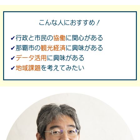
こんな人におすすめ！
✔︎
行政と市民の
協働
に関心がある
✔︎
那覇市の
観光経済
に興味がある
✔︎
データ活用
に興味がある
✔︎
地域課題
を考えてみたい